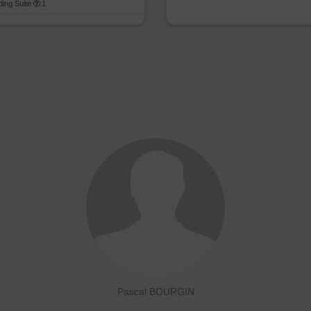
uding Suite
:1
Pascal BOURGIN