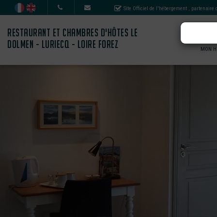
Site Officiel de l'hébergement
, partenaire
RESTAURANT ET CHAMBRES D'HÔTES LE
DOLMEN - LURIECQ - LOIRE FOREZ
MON H