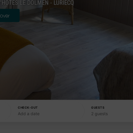
HÔTES LE DOLMEN - LURIECQ
over
CHECK-OUT
GUESTS
Add a date
2 guests