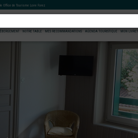
 de
Office de Tourisme Loire Forez
ÉBERGEMENT
NOTRE TABLE
MES RECOMMANDATIONS
AGENDA TOURISTIQUE
MON LIVRET