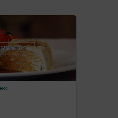
LEASE SELECT
iecq